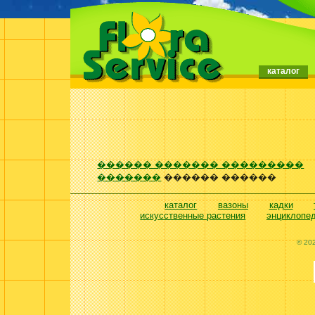
каталог
������ ������� ���������
�������
������ ������
каталог
вазоны
кадки
искусственные растения
энциклопе
© 20