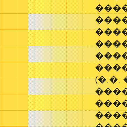
���
���
���
���
���
���
(�.�
���
����
���