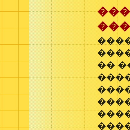
��
��
���
���
�� 
���
����
����
���
����