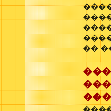
����
���
���
���
�� �
��
���
��
���