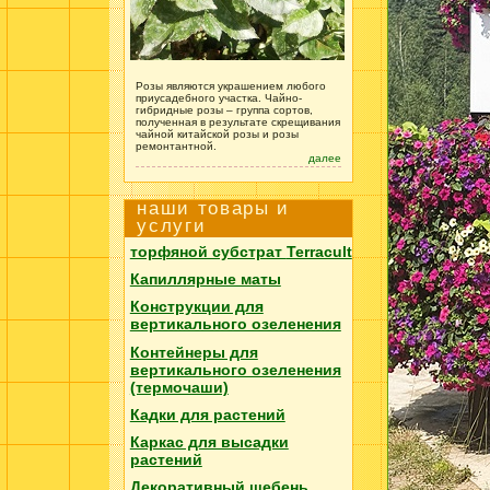
Розы являются украшением любого
приусадебного участка. Чайно-
гибридные розы – группа сортов,
полученная в результате скрещивания
чайной китайской розы и розы
ремонтантной.
далее
наши товары и
услуги
торфяной субстрат
Terracult
Капиллярные маты
Конструкции для
вертикального озеленения
Контейнеры для
вертикального озеленения
(термочаши)
Кадки для растений
Каркас для высадки
растений
Декоративный щебень