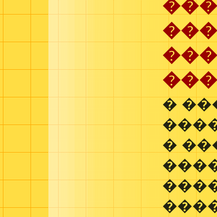
���
��
��
��
� �
���
� ��
���
����
���