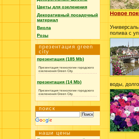
Цветы для озеленения
Новое пок
Декоративный посадочный
материал
Универсаль
Виола
полива с у
Розы
презентация green
city
презентация (185 Mb)
Презентация технологии городского
озеленения Green City.
презентация (14 Mb)
воды, долг
Презентация технологии городского
озеленения Green City.
поиск
наши цены