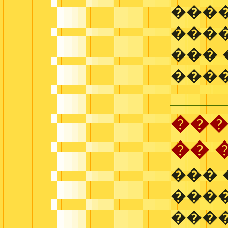
���
���
���
����
���
�� 
��� 
����
���