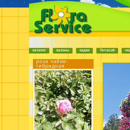
каталог
вазоны
кадки
Terracult
че
роза чайно-
гибридная