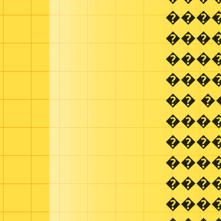
���
���
���
����
�� �
���
���
���
���
���