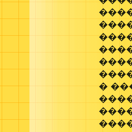
���
���
���
����
����
���
� ��
���
����
���