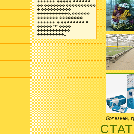
������, ����� ������,
�� ������� ����������
� ����������
�����������. ������ -
������� ��������
������. � �������� �
����� XIX ����
�����������
���������...
болезней, 
СТАТ