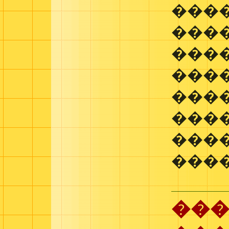
���
���
���
���
����
���
���
���
���