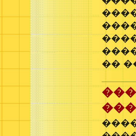
���
���
����
���
����
�� �
���
��
���
���