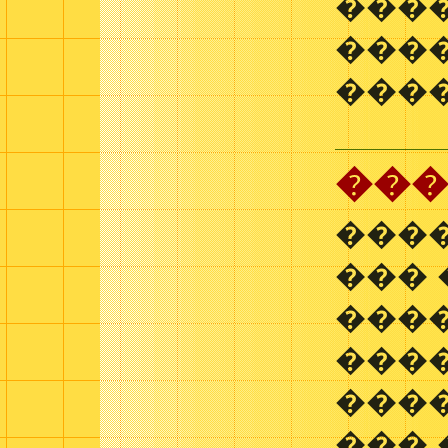
���
���
���
���
���
��� 
���
���
���
���