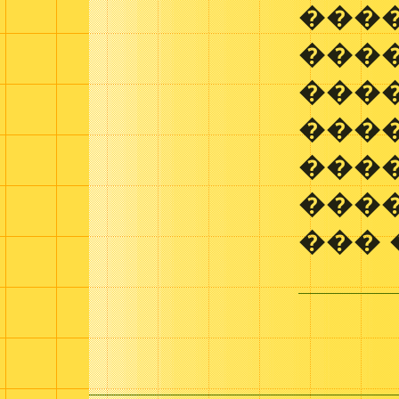
���
����
����
���
����
���
��� 