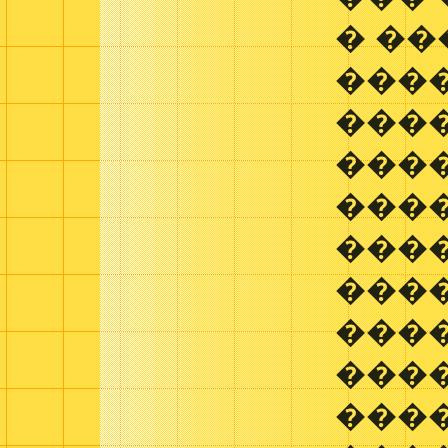
� ��
���
���
���
���
���
���
���
����
���