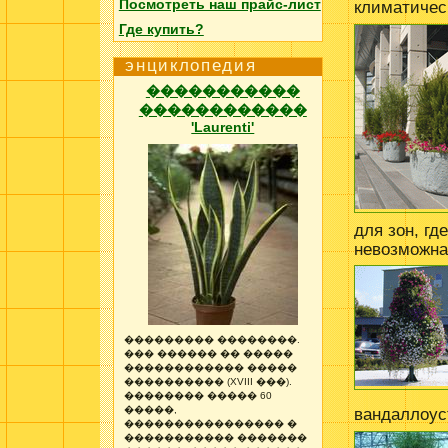
Посмотреть наш прайс-лист
климатичес
Где купить?
энциклопедия
�����������
������������
'Laurenti'
для зон, гд
невозможна
��������� ��������.
��� ������ �� �����
������������ �����
���������� (XVIII ���).
�������� ����� 60
�����,
вандаллоус
���������������� �
����������� �������