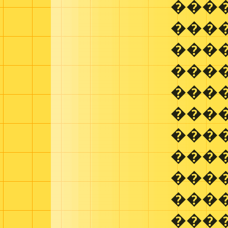
����
����
���
����
����
���
���
���
����
���
���