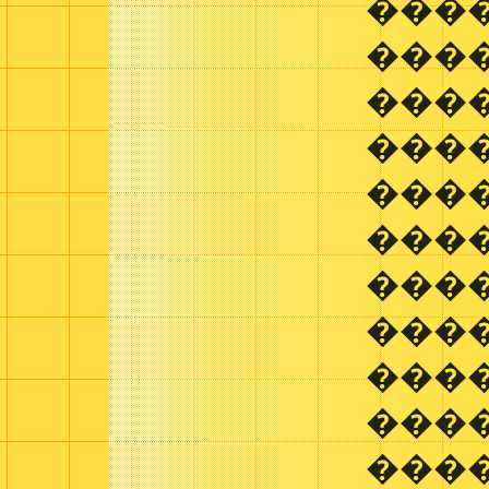
����
���
���
���
���
���
����
����
���
����
���