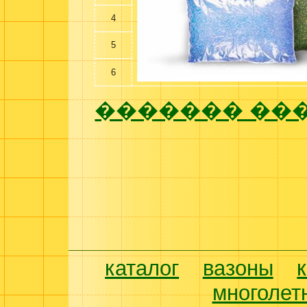
4
5
6
������� ���
каталог
вазоны
многолет