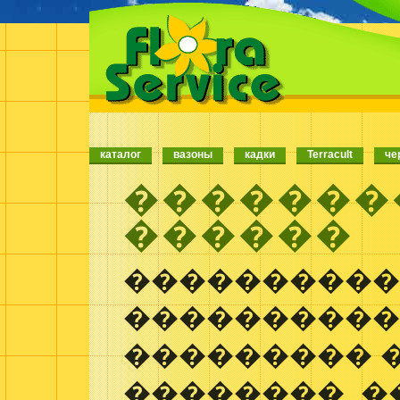
каталог
вазоны
кадки
Terracult
че
�������
������
����������
����������
��������� 
��������, 