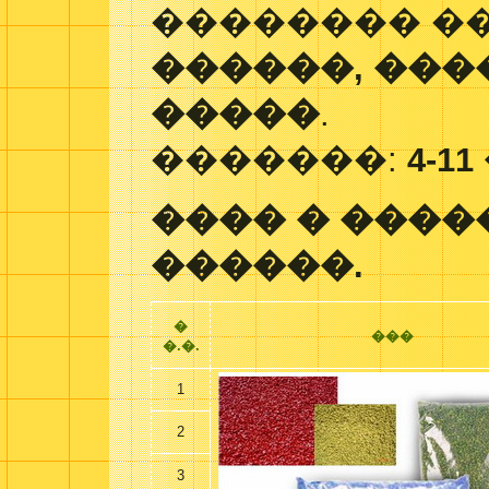
�������� �
������, ���
�����
.
�������:
4-11
���� � ���
������.
�
���
�.�.
1
2
3