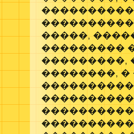
����������
����������
�����, ����
��������� 
���������, 
��������, �
���������
����������
����������
���������