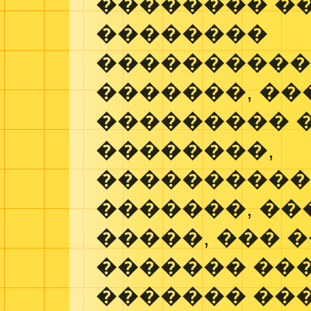
�������� �
��������
���������
�������, �
��������� 
��������,
����������
�������, ��
�����, ��� 
������� ��
������� ���