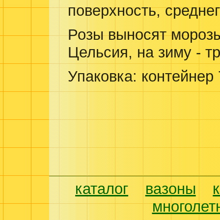
поверхность, среднег
Розы
выносят морозы
Цельсия, на зиму - т
Упаковка: контейнер
каталог
вазоны
многолет