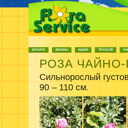
каталог
вазоны
кадки
Terracult
че
РОЗА ЧАЙНО
Сильнорослый густов
90 – 110 см.