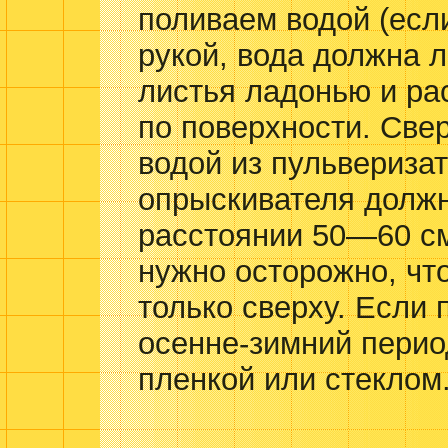
поливаем водой (есл
рукой, вода должна 
листья ладонью и р
по поверхности. Све
водой из пульверизат
опрыскивателя должн
расстоянии 50—60 см
нужно осторожно, чт
только сверху. Если 
осенне-зимний перио
пленкой или стеклом