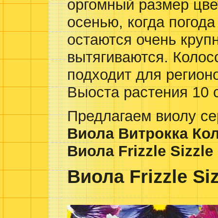
оргомный размер цве
осенью, когда погода
остаются очень круп
вытягиваются. Колос
подходит для регион
Выоста растения 10 
Предлагаем виолу се
Виола Витрокка Ко
Виола Frizzle Sizzle
Виола Frizzle Siz