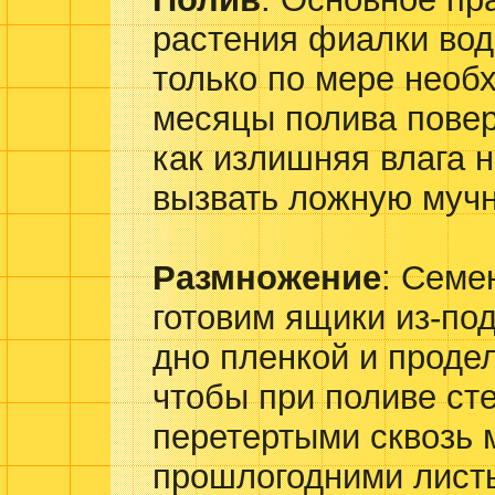
растения фиалки вод
только по мере необ
месяцы полива поверх
как излишняя влага 
вызвать ложную мучн
Размножение
: Семе
готовим ящики из-по
дно пленкой и проде
чтобы при поливе ст
перетертыми сквозь 
прошлогодними лист