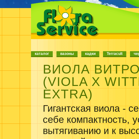
каталог
вазоны
кадки
Terracult
че
ВИОЛА ВИТР
(
VIOLA X WIT
EXTRA
)
Гигантская виола
- се
себе компактность, у
вытягиванию и к выс