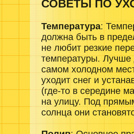
СОВЕТЫ ПО УХ
Температура
: Темпе
должна быть в пред
не любит резкие пер
температуры. Лучше 
самом холодном мест
уходит снег и устана
(где-то в середине м
на улицу. Под прямы
солнца они становят
Полив
: Основное пр