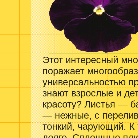
Этот интересный мно
поражает многообраз
универсальностью п
знают взрослые и дет
красоту? Листья — б
— нежные, с перелив
тонкий, чарующий. К 
долго. Сплошные пл