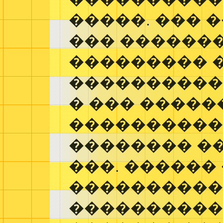
�����. ��� 
��� ������
��������� 
����������
� ��� ����
����������
�������� ��
���. ������
���������
����������