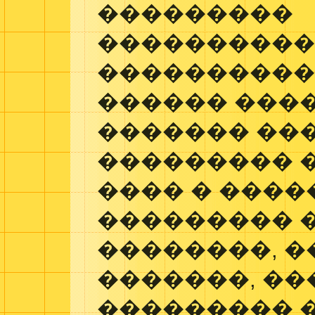
���������
����������
�����������
������ ���
������� ���
��������� 
���� � ����
��������� 
��������, �
�������, ��
��������� �