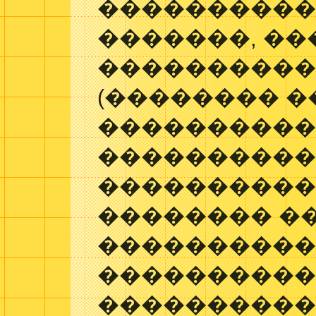
����������
�������, ��
���������
(�������� �
���������
���������
����������
�������� �
����������
���������
����������