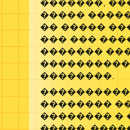
�������, ��
����� ����
�� ����� ��
��� ��� ��
������� ���
���������
��������.
����������
�������� �
�������� �
�����. ����