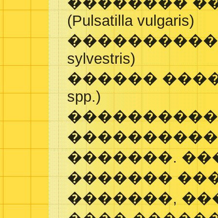
�������� �
(Pulsatilla vulgaris)
���������� �
sylvestris)
������ �����
spp.)
����������
����������
�������. ��
������� ��
�������, ��