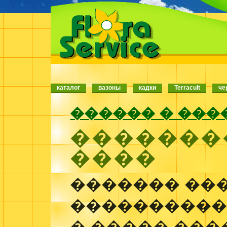
каталог
вазоны
кадки
Terracult
че
������ � ���
�������
����
������� ��
����������