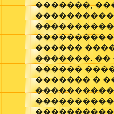
�������, �
����������
���������
����������,
������ ���
�������. ��
������ ���
������� � �
���������
���������
����������