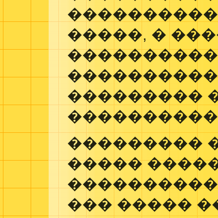
����������
�����, � ��
���������
����������
��������� �
����������
��������� 
����� �����
����������
��� ����� �