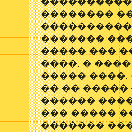
����������
�������� ��
����������
������� ���
����� ��� 
����. � ���
����� ����,
�� �� �����
������ ����
��� ����� 
������� ��