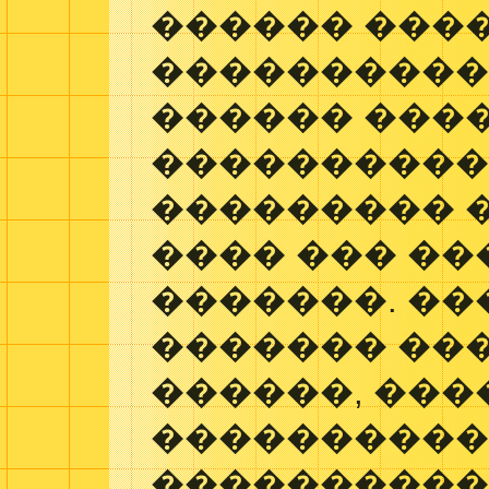
������ ���
����������
������ ����
����������
��������� 
���� ��� ��
�������. ��
������� ��
������, ���
����������
���������� 