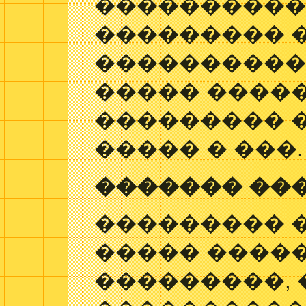
����������
��������� 
�����������
����� ����
��������� �
����� � ���.
������� ���
��������� 
����� ����
���������, 