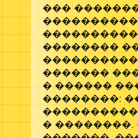
��� �������
���������
�����������
�������� �
����������
������� ��
� ������ ��
��������: �
����������
� ��������.
�������, ��