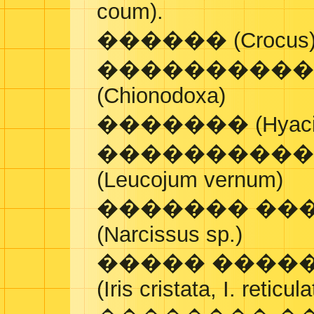
coum).
������ (Crocus
���������� 
(Chionodoxa)
������� (Hyacinthu
����������
(Leucojum vernum)
������� ��
(Narcissus sp.)
����� ����
(Iris cristata, I. reticula