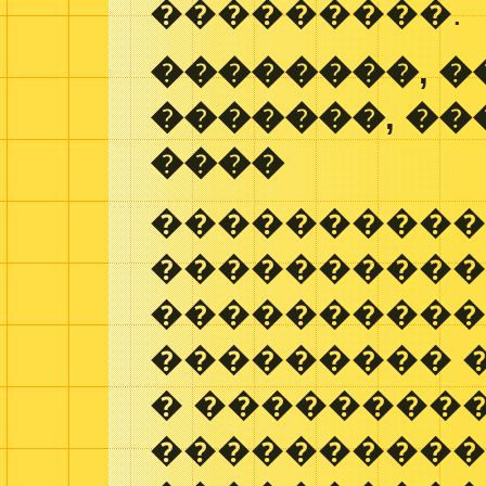
���������.
��������, �
�������, �
����
���������
����������
����������
��������� 
� ��������
���������