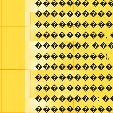
������� ���
���������
����������
���������,
������� ��
���������),
���������� 
���������
���������
��������: �
����������