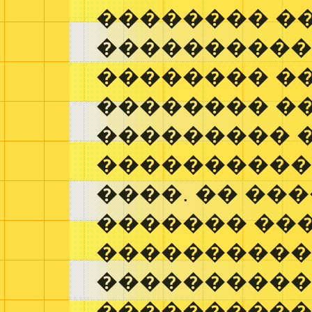
�������� �
����������
�������� �
�������� �
��������� 
����������
����. �� ��
������� ��
����������
����������
���������