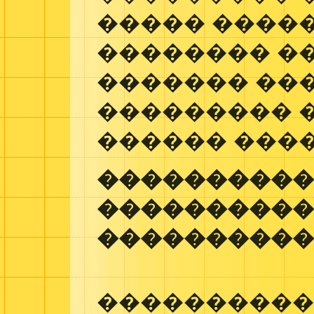
����� ����
�������� �
������� ���
��������� 
������ ����
����������
���������
����������
���������� (Ga