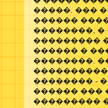
� ����� ���
�����. ��� 
������ ����
��������, �
��������� 
������ � �
��������. �
����������
�������� - 
������ ���
��������� 