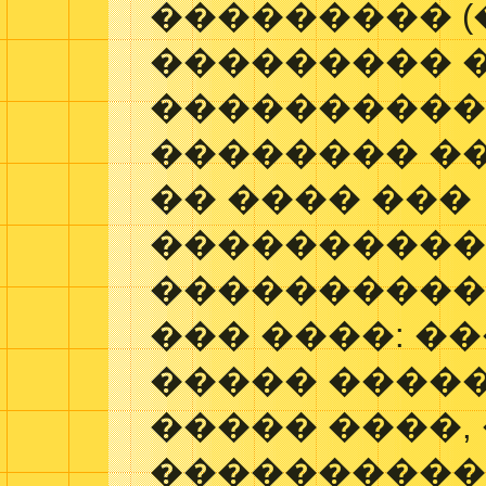
��������� 
��������� �
�����������
�������� �
�� ���� ���
���������
����������
��� ����: �
����� ����
����� ����,
����������