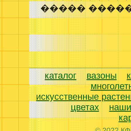
����� �����
каталог
вазоны
многолет
искусственные растен
цветах
наши
ка
© 2022 КФ