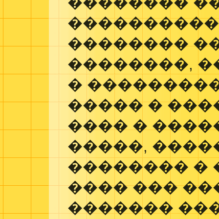
�������� �
���������
�������� ��
��������, 
� ��������
����� � ���
���� � ����
�����, ����
�������� �
���� ��� ��
������� ���