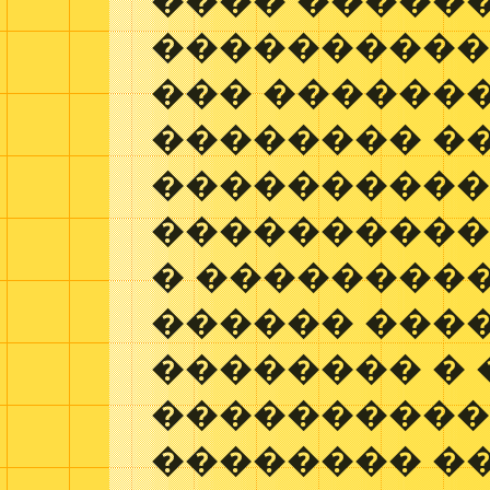
���� �����
���������� 
��� �������
�������� �
����������
���������� 
� ��������
������ ���
�������� �
����������
�������� �