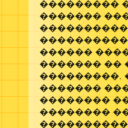
��������� �
������� ��
���������
����������,
������ ����
������� ��
���������.
������� ��
�������� ��
�������� �
����������