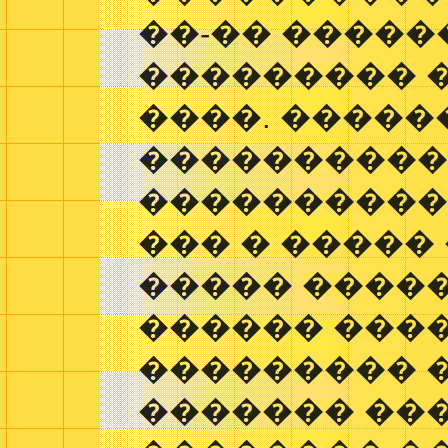
��-�� ����
��������� 
����. �����
���������
����������
��� � �����
����� ����
������ ���
��������� 
������� ���