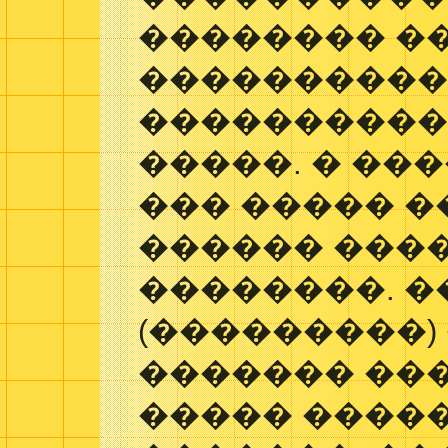
�������� �
�����������
����������
�����. � ��
��� ����� �
������ ����
��������. 
(���������
������� ���
����� ����