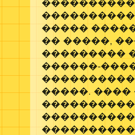
����������
����������
����� �����
�� �����, �
��������� 
������-���
����������
�����. ����
���������
����������
����������