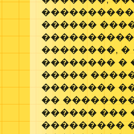
����������
������ ���
����������
��������, �
�������� �
����� ����
�������� ��
�� �������
������ ���
��������� 