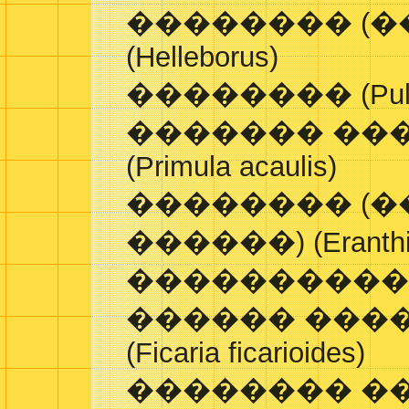
�������� (�
(Helleborus)
�������� (Pulmo
������� ��
(Primula acaulis)
�������� (
������) (Eranthis
����������� (�.
������ ���
(Ficaria ficarioides)
�������� ���