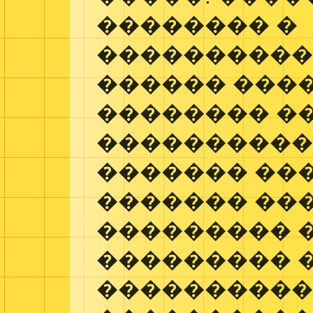
�������� �
����������
������ ����
�������� �
����������
������� ��
������� ��
��������� 
��������� 
����������