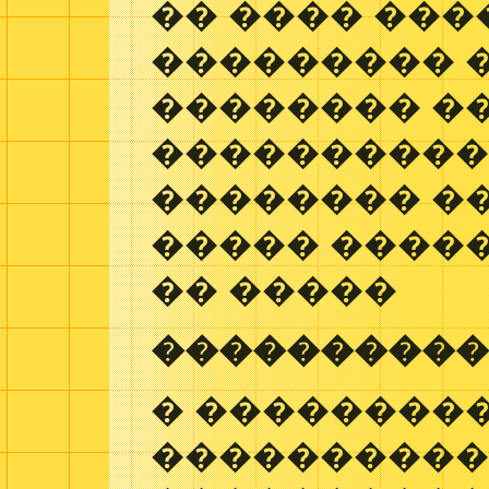
�� ���� ���
��������� 
�������� �
����������
�������� �
����� �����
�� �����
���������
� ��������
���������