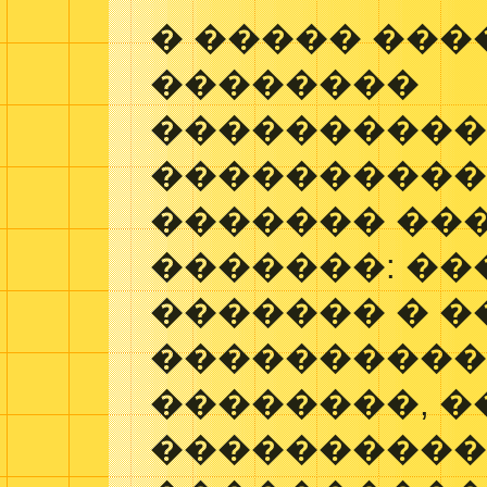
� ����� ���
��������
���������
����������
������� ��
�������: �
������� � 
���������
��������, 
����������