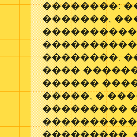
��������: 
�������, �
����������
����������
��������. �
���� �����
������ ���
�����, � ��
��������� �
���������
���������. 