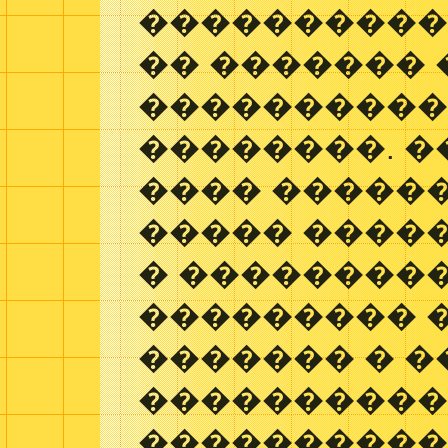
���������� 
�� �������
���������
��������. �
���� �����
����� ����
� ��������
��������� 
������� � 
���������
�����������