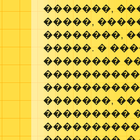
�������, ��
�����, ���
��������, �
�����. � ��
�������� �
����������
���������� 
�������, ��
��������� 
���������
��������. �