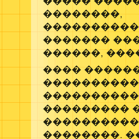
����� �����
��������,
����������
������� ��
������, ���
���� �����
���������
����������
��������� 
����������
��������. �