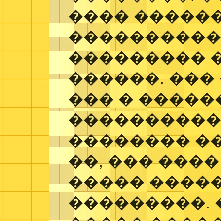
���� ������
���������
��������� 
������. ���
��� � ����
����������
�������� ��
��, ��� ���
����� �����
���������. 