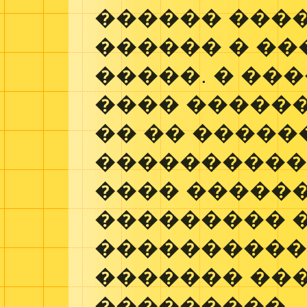
������ ���
������ � �
�����. � ��
���� ������
�� �� ������
����������
���� �����
��������� 
����������,
������� ��
���������