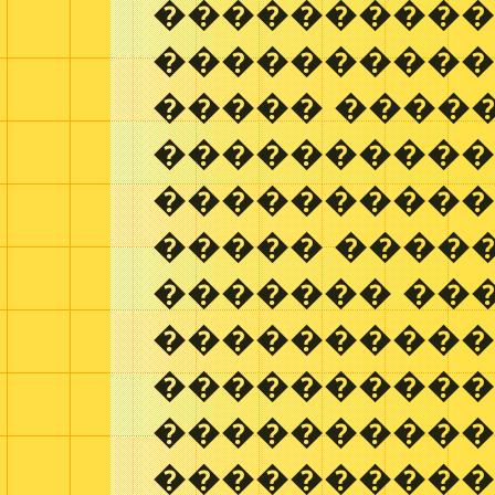
����������
����������
����� �����
���������
����������,
����� ����
������� ��
����������
����������
����������
�����������