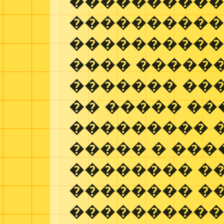
����������
����������
�����������
���� �����
������� ���
�� ����� ��
��������� 
����� � ���
�������� �
�������� �
����������