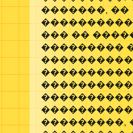
�������, ��
����������
��� �� ����
��������� 
����������
����������
����������
���������
�����������
���������, 