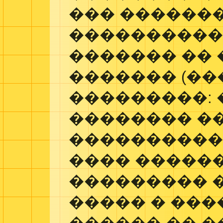
��� �������
����������
������� ��
������� (��
���������: 
�������� �
����������
���� ������
��������� 
����� � ���