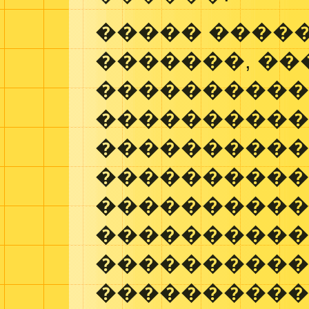
����� �����
�������, ��
���������
����������
���������
�����������
���������
���������
����������.
���������