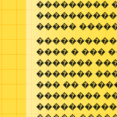
��������� 
����������
����� �����
����������
���� � ��� �
������� ��
������� ���
��� �� ����
�������� �
����������