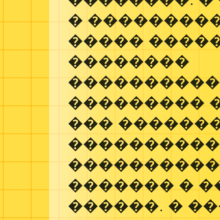
� ���������
����� ����
��������
���������
��������� �
��� �������
����������
������������, 
������� � 
������. � �