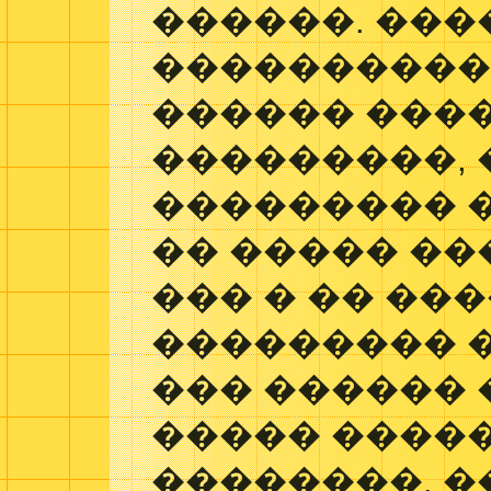
������. ���
����������
������ ����
���������, 
��������� �
�� ����� ��
��� � �� ���
��������� 
��� ������
����� ����
��������. �