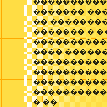
����������
������� ��
�� �������
������� � �
����������
���� ������
����������
����������
����������
����������
� ��