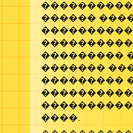
����������
������ ���
���������
����������
��������� �
������� ��
��������� 
����������
����������
����.