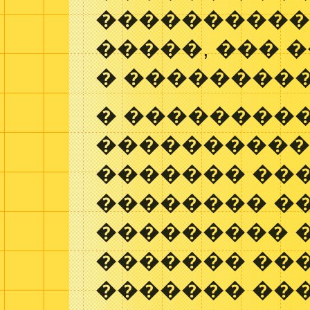
����������
�����, ��� 
� ���������
� ���������
����������
������� ��
�������� �
��������� 
������� ���
������� ��