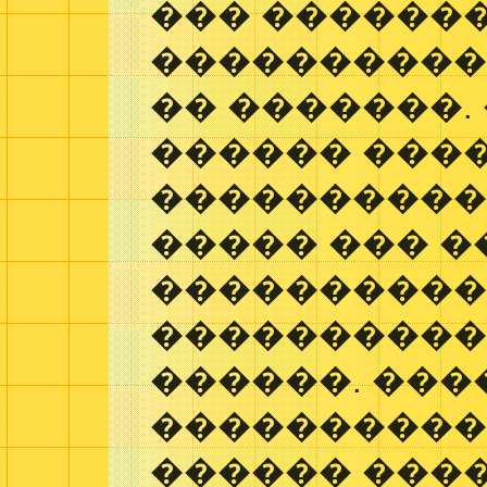
��� ������
����������
�� �������.
������ ���
����������
����� ��� �
���������
����������
������. ��
����������
������ ����