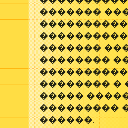
������� ���
����������
�����������
������� ��
�������� �
����������
�������� � 
����� ����
��������� 
������.