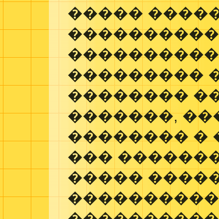
����� ����
����������
����������
��������� 
�������� ��
�������, �
�������� � 
��� ������
����� �����
����������
����������