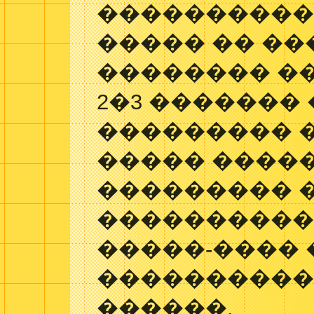
����������
����� �� ��
�������� ��
2�3 �������
��������� 
����� ����
��������� 
����������
�����-���� 
����������
������.