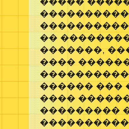
����� ����
����������
�����������
�� ��������
�������, ��
���� ������
����������
������ ��� 
���� �����
��������� 
����������