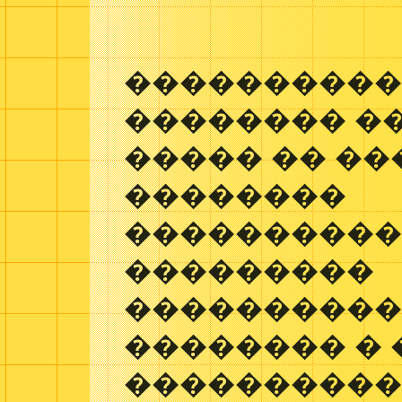
����������
�������� �
����� �� �
��������
����������
���������
���������
�������� �
����������