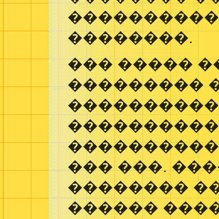
����������
��������.
��� ����� �
��������� 
���������
����������
���������� 
��� ���. ��
�������� �
������ ���