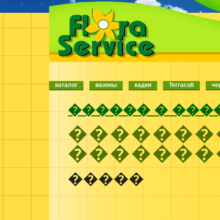
каталог
вазоны
кадки
Terracult
че
������ � ���
�������
�������
�����