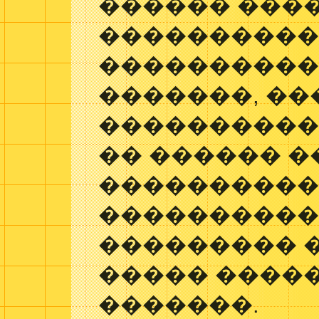
������ ���
����������
����������
�������, ��
����������
�� ������ �
���������
�����������
��������� 
����� ����
�������.