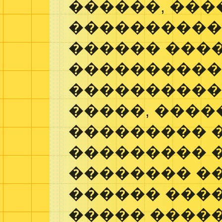
������, ��
����������
������ ����
���������
����������
�����, ���
��������� 
��������� 
�������� ��
������ ����
����� ����