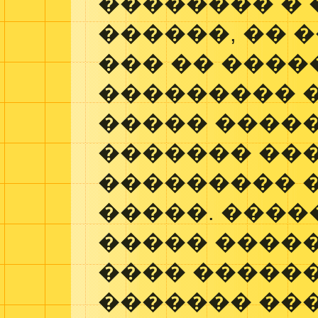
�������� �
������, �� �
��� �� ����
��������� �
����� �����
������� ���
��������� 
�����. ����
����� ����
���� �����
������� ��