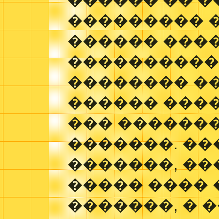
������ �� �
��������� �
������ ���
����������
�������� ��
������ ����
��� ������
�������. �
�������, ��
����� ���� 
�������, � 