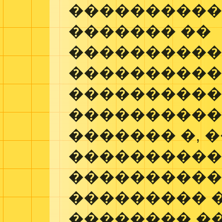
���������
������� ��
���������
���������
����������
����������
������� �, 
����������
����������
��������� 
�������� �