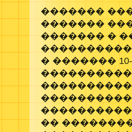
������� ��
������� ��
������� � 
����������
� ������� 1
����������
����������
����������
����������
�� ��������