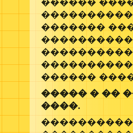
������ ����
�����������
������� ��
����������
���������
�����������
������ ���
����� � �� 
����.
����������