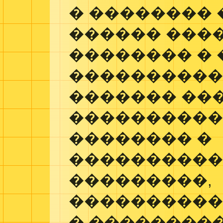
� �������� 
������ ����
�������� �
����������
������� ��
���������
�������� �
���������
���������,
����������
� ���������