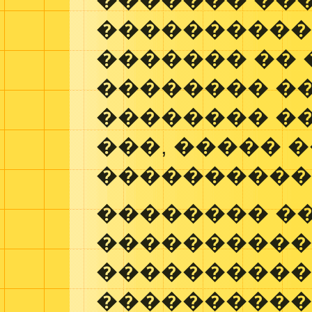
������� ���
����������
������� �� 
�������� �
�������� �
���, ����� 
����������
�������� �
���������
����������
����������