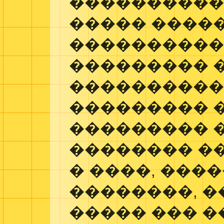
���������� �
����� ����
����������
��������� 
����������,
��������� 
��������� �
�������� ��
� ����, ���
��������, 
����� ��� �