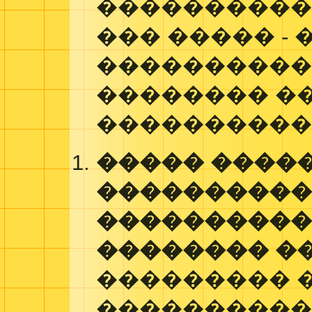
����������
��� ����� - 
����������
�������� �
����������
����� ����
���������
����������
�������� �
��������� 
����������