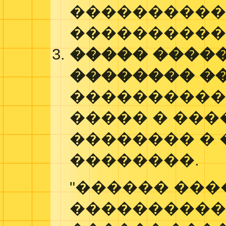
����������
����������
����� ����
�������� ��
����������
����� � ���
�������� � 
��������.
"������ ���
����������,