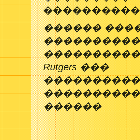
����������
������ ���
���������
����������
Rutgers ���
���������
����������
������