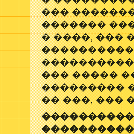
��� ������
������� ��
� ����, ���
����������
�����������
��� ����� �
��������� 
�� ���, ��� 
���������
����������