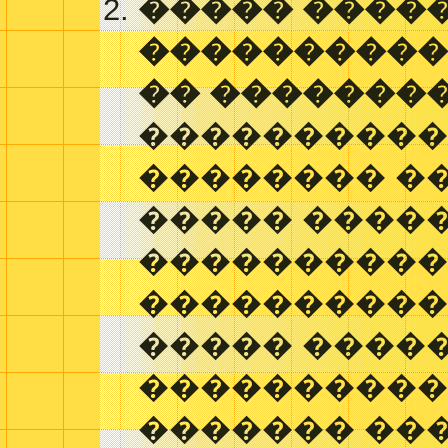
����� ����
����������
�� ��������
����������
�������� �
����� ����
����������
����������
����� �����
����������
������� ��