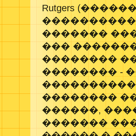
Rutgers (���
�����������
������� ��
��� ������
�������� �
�������� - 
����������
�������� �
������, ��
������� ��
������ � �