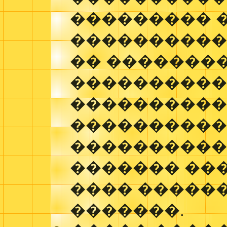
��������� 
����������
�� ��������
���������
���������
����������
����������
������� ��
���� �����
�������.