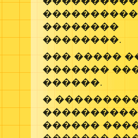
����������
���������
��������
��������.
��� ����� �
������� ��
������.
� ��������
����������
������ ���