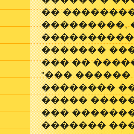
�� �������
���������, 
����������
������� ���
��� �� ����
"��� ������
�������� �
����� ������
��� ������
������� ��