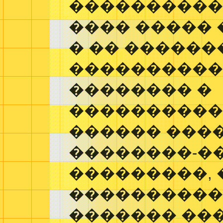
�����������
���� �����
� �� �����
����������
�������� �
�����������
������ ���
��������-�
���������,
���������� � 
������� ��