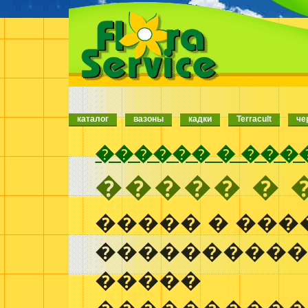
каталог
вазоны
кадки
Terracult
че
������ � ���
����� � 
����� � ���
���������
�����