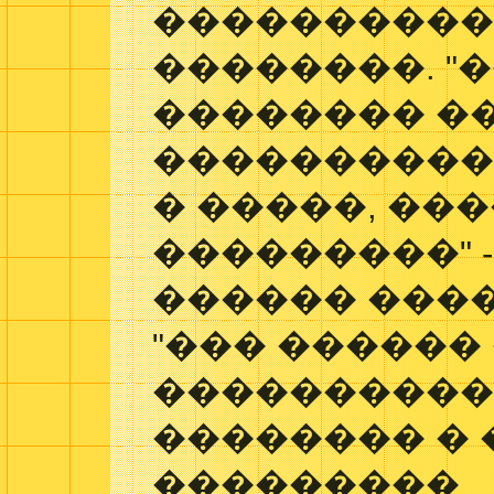
����������
��������. "
�������� �
����������
� �����, ��
���������" 
������ ���
"��� ������
����������
�������� �
���������