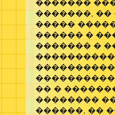
������� ��
�������, ��
����� �����
������ � ��
������� � �
�����������
����������
�����������
�� � ������
�������� ��
������, �� 