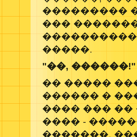
��������� �
��� ������
���������� 
�����.
"��, ������!"
�� ����� ��
������ � ��
���� ��� ��
���� - ����
�������, ��