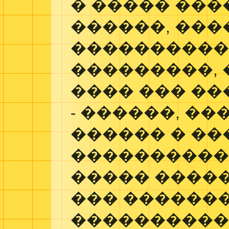
� ����� ��
������, ���
����������
���������, 
���� ��� ��
- ������, �
������ � ��
����������
����� �����
��� �������
���������