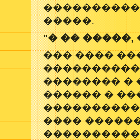
����������
�����.
"� �� �����,
��� ���� ��
����������
�������� � 
������ � ��
����������
���� ������
���������� 