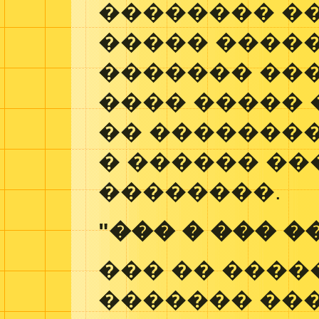
�������� �
����� ����
������� ��
���� �����
�� ��������
� ������ ��
��������.
"��� � ��� �
��� �� ����
������� ��