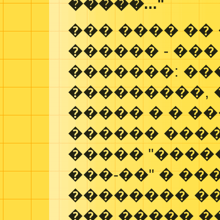
�����..."
��� ���� ��
������ - ��
�������: ��
���������, 
����� � � ��
������ ����
����� "����
���-��" � ��
�������� ��
��� ����� 