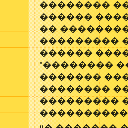
�������� �
������ ����
�� ��������
��������� �
������ ���
"�������� �
������� ��
�������� �
��������� 
����������