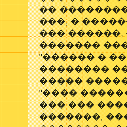
�� ��������
���, � ����
��� ������,
������� �����
"������ � �
�������� ��
����� ����
"���� �����
��� ��� ���
�������, �