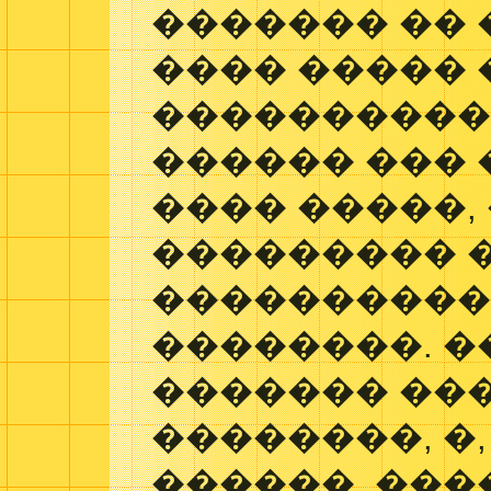
������� �� 
���� �����
����������
������ ��� 
���� �����,
��������� �
����������
��������. �
������� ��
��������, �
������, ��