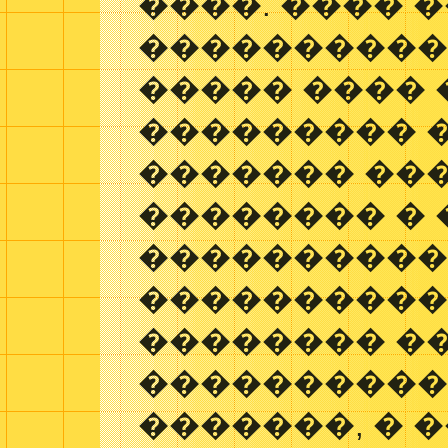
����. ���� 
����������
����� ���� 
��������� �
������� ���
�������� � 
����������
����������
�������� �
����������
�������, � 