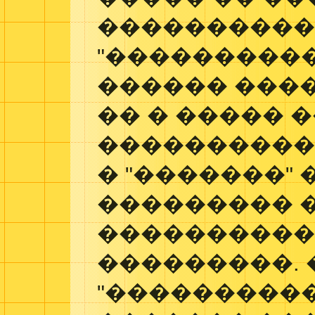
����������
"����������
������ ����
�� � ����� 
���������� 
� "�������"
��������� 
���������
���������. 
"����������