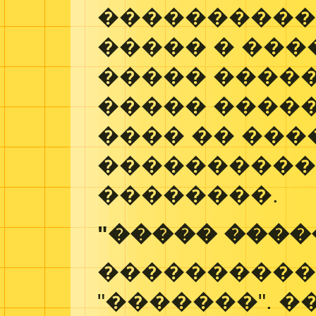
����������
����� � ���
����� �����
����� �����
���� �� ���
����������
��������.
"����� �����
����������
"�������". �