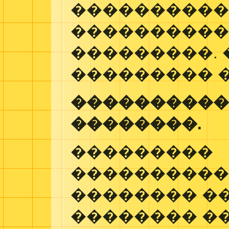
���������
���������
���������. 
��������� 
����������
��������.
���������
����������
�������� �
�������� �