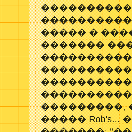
���������
�����������
����� � ���
������� ��
���������
���������
���������
����������
���������, 
����� Rob's..
�������: "�