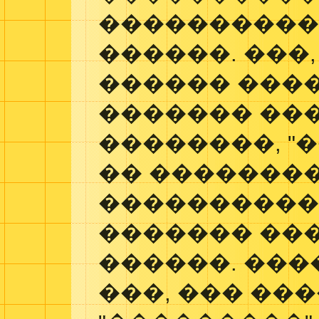
����������
������. ���
������ ���
������� ��
��������, "
�� �������
���������� Flyi
������� ��
������. ���
���, ��� ��