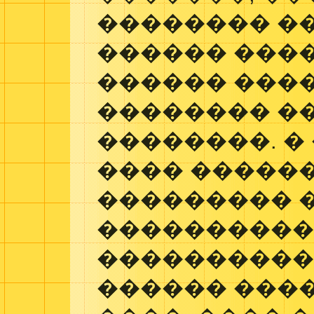
�������� ��
������ ����
������ ���
�������� ��
��������. �
���� �����
��������� 
���������
�����������
������ ���