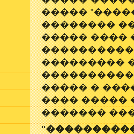
����� "����
�������� ��
����� ���� 
����������
��������� 
�����������
����� � ��
���� �����
������� ���
"����������