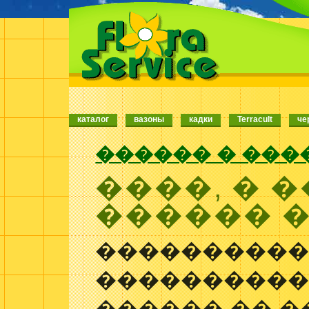
каталог
вазоны
кадки
Terracult
че
������ � ���
����, � 
������ 
����������
����������