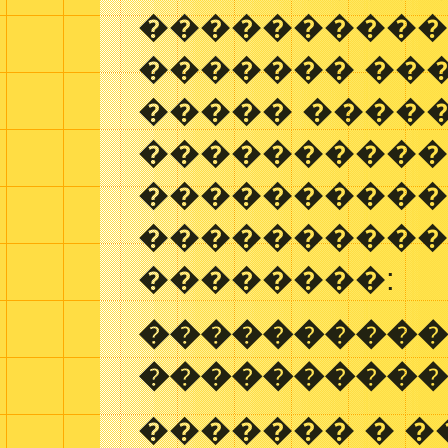
����������
������� ���
����� �����
����������
����������
����������
��������:
���������
����������
������� � �