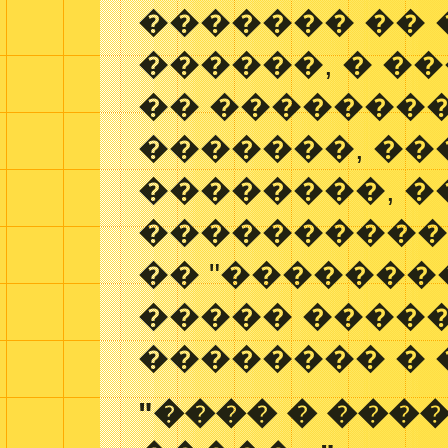
������� ��
������, � ��
�� �������
�������, �
��������, 
����������,
�� "�������
����� �����
�������� � 
"���� � ����