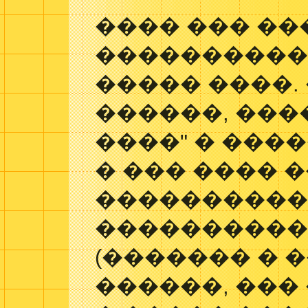
���� ��� �
���������� 
����� ����.
������, ���
����" � ���
� ��� ���� 
����������
����������
(������� � �
������, ���