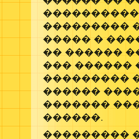
������ �� �
���������
��������� �
����� � ���
�� ������ �
��� ������
��������� 
������ ���
������� ��
������.
��������� 