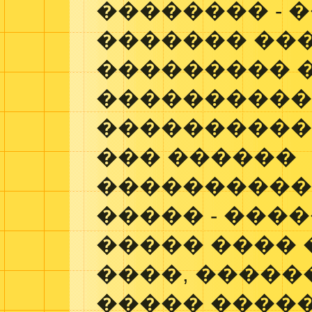
�������� - 
������� ���
��������� 
���������
����������
��� ������
����������
����� - ���
����� ���� 
����, �����
����� �����