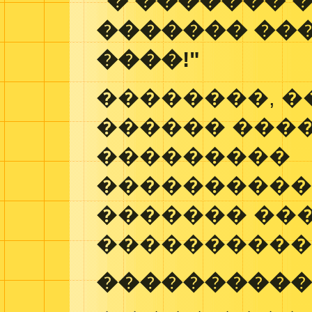
"� ������� 
������� ���
����!"
��������, 
������ ���
���������
����������
������� ��
����������
����������