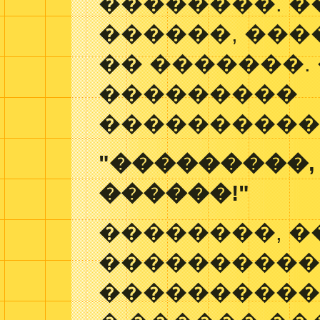
��������. �
������, ���
�� �������.
���������
����������
"���������,
������!"
��������, �
���������
���������� 