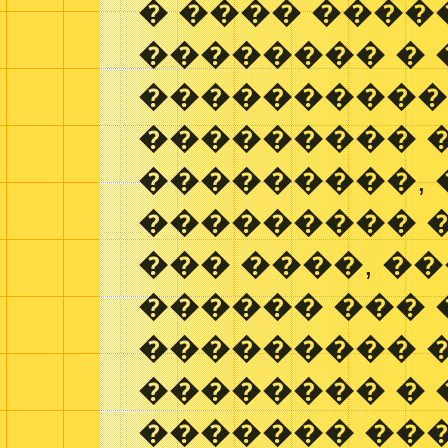
� ���� ����
�������� �
���������
��������� 
���������, 
��������� �
��� ����, �
������ ��� 
��������� 
�������� � 
������� ��