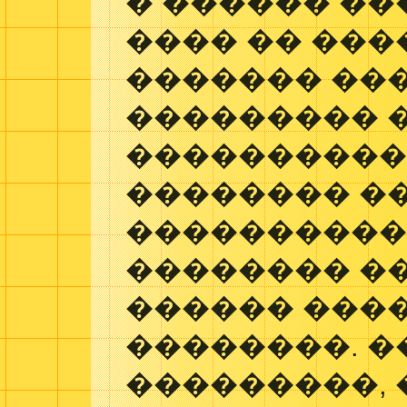
� ������ ��
���� �� ��
������� ���
��������� 
���������� 
�������� �
����������
�������� �
������ ���
��������. �
���������, 