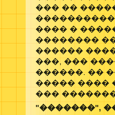
��� �� ����
�����������
���� � ����
�������� �
������ ���
���, ��� ��
������. �� 
����� ���� 
��� �������
"�������", �