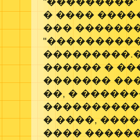
"���������"
� ���� ����
��� ������
"����������
���������.
������ � ��
������� ���
��, � �����
����������
� ����, ���
���� �����