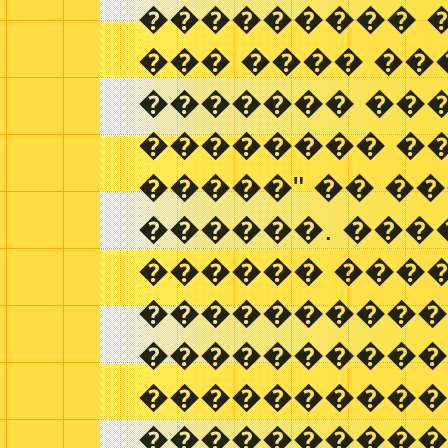
��������� 
��� ���� ��
������� ���
�������� ��
�����" �� �
������. ���
������ ����
���������
����������
���������
����������