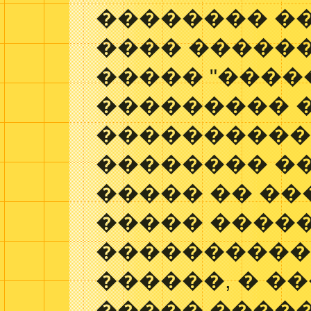
�������� ��
���� ������
����� "����
��������� 
����������
�������� ��
����� �� ��
����� ����
���������� 
������, � �
����� �����