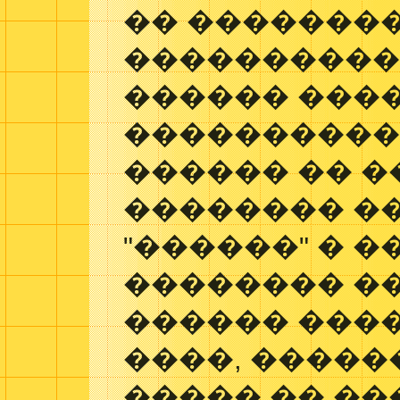
�� ��������
����������
������ ���
���������� 
������ �� �
�������� ��
"������" � �
�������� �
������ ���
����, �����
����� �� �