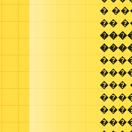
� �
�� 
���
���
���
���
��� 
���
���
���