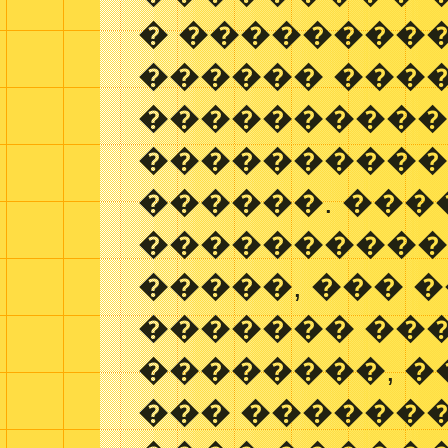
� ��������
������ ����
����������
�����������
������. ���
����������
�����, ��� 
������� ��
��������, �
��� �������