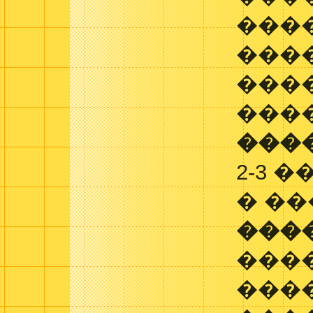
���
���
���
���
���
2-3 
� �
���
���
���