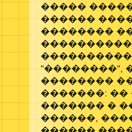
����� �����
������ �����
�������� �
����������
����������
"��������", 
�������� �
�������: ��
������� � 
������, ���
������ ���