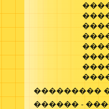
���
���
���
���
���
���
���
���
��������� 
������ - ��