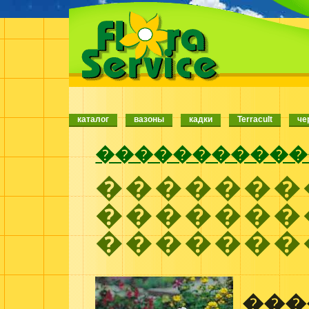
каталог
вазоны
кадки
Terracult
че
�����������
�������
�������
�������
���