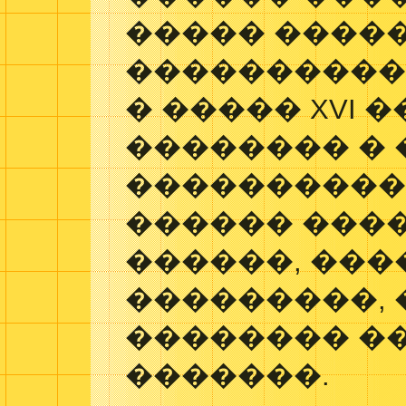
����� �����
����������
� ����� XVI 
�������� �
����������
������ ���
������, ��
���������, 
�������� �
�������.