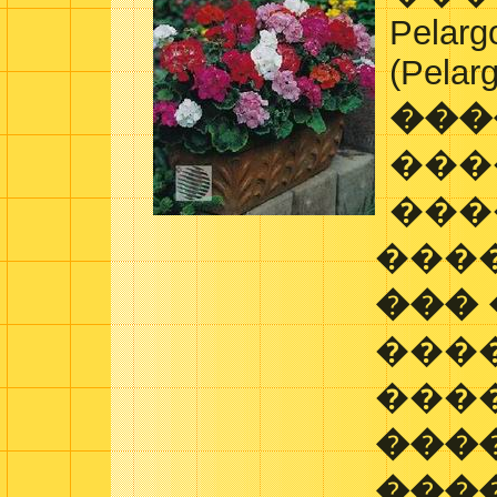
Pelarg
(Pelar
���
���
���
���
���
���
���
���
���