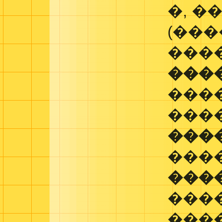
�, ��
(��
���
���
���
���
���
���
���
���
����