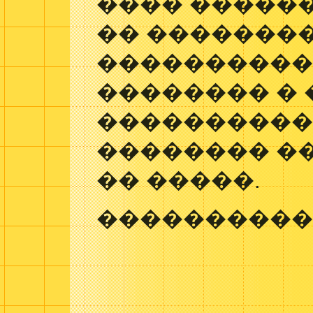
���� �����
�� ��������
����������
�������� �
����������
�������� �
�� �����.
����������