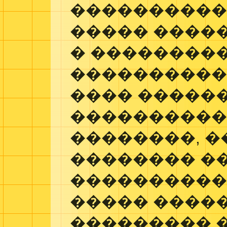
���������� 
����� ����
� ��������
����������
���� �����
����������
��������, 
�������� �
����������
����� ����
��������� �