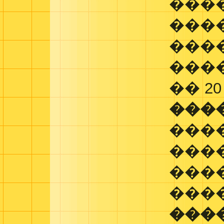
����
���
���
���
�� 2
���
����
���
���
���
���