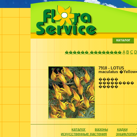
каталог
������ ��������
A
B
C
D
7918 - LOTUS
maculatus �Yello
�����
���������
�����
каталог
вазоны
кадки
искусственные растения
энциклопе