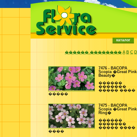
каталог
������ ��������
A
B
C
D
7476 - BACOPA
Scopia �Great Pink
Beauty�
������
�������
����� ����
�����
7475 - BACOPA
Scopia �Great Pink
Ring�
������
�������
����� ����
����