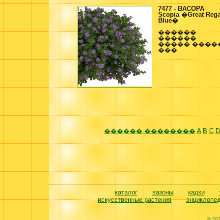
7477 - BACOPA
Scopia �Great Rega
Blue�
������
������
����� ����
���
������ ��������
A
B
C
D
каталог
вазоны
кадки
искусственные растения
энциклопе
© 20