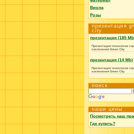
Виола
Розы
презентация g
city
презентация (185 Mb
Презентация технологии гор
озеленения Green City.
презентация (14 Mb)
Презентация технологии гор
озеленения Green City.
поиск
наши цены
Посмотреть наш пра
Где купить?