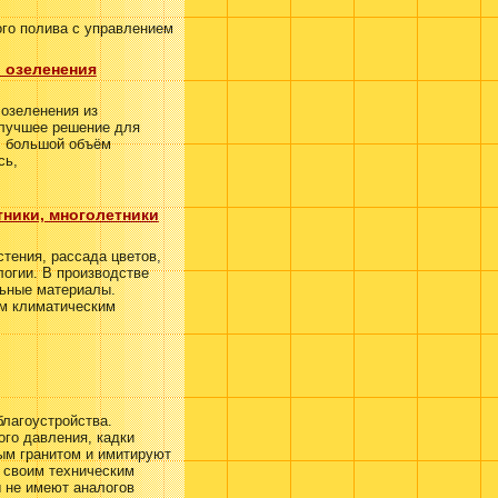
го полива с управлением
 озеленения
озеленения из
 лучшее решение для
, большой объём
сь,
тники, многолетники
стения,
рассада цветов
,
огии. В производстве
ьные материалы.
им климатическим
благоустройства.
го давления, кадки
ым гранитом и имитируют
о своим техническим
 не имеют аналогов