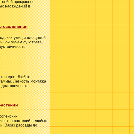
т собой прекрасное
ных насаждений в
о озеленения
одских улиц и площадей.
ьшой объём субстрата,
оустойчивость.
 городов. Любые
гаммы. Лёгкость монтажа
 долговечность.
растений
ропейских
ачество растений в любых
и. Заказ рассады по