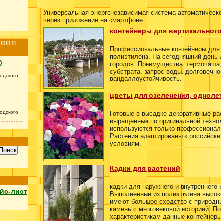
Универсальная энергонезависимая система автоматическо
через приложение на смартфоне
контейнеры для вертикального
reen
Профессиональные контейнеры для 
полиэтилена. На сегодняшний день
)
городов. Преимущества: термочаша
субстрата, запрос воды, долговечно
одского
вандаллоустойчивость.
цветы для озеленения, одноле
одского
Готовые в высадке декоративные ра
выращенные по оригинальной технол
используются только профессионал
Растения адаптированы к российск
условиям.
Кадки для растений
кадки для наружнего и внутреннего 
йс-лист
Выполненные из полиэтилена высоко
имеют большое сходство с природн
камень с многовековой историей. П
характеристикам данные контейнеры