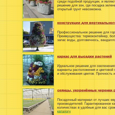
среди подобной продукции, и являю
решение для зон, где посадка зеле
открытый грунт невозможна.
конструкции для вертикальног
Профессиональное решение для гор
Преимущества: термоконтейнер, бол
запас воды, долговечнось, вандалл
каркас для высадки растений
Идеальное решение для озеленения
варианты расположения и цветовой 
и обслуживания цветов. Прочность и
сеянцы, укоренённые черенки 
Посадочный материал от лучших ев
производителей. Гарантированное к
количествах в удобные для вас срок
каталогу