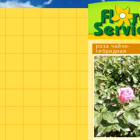
роза чайно-
гибридная