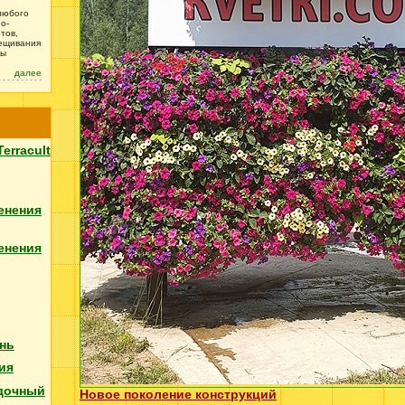
любого
о-
тов,
рещивания
зы
далее
Terracult
енения
енения
нь
ия
дочный
Новое поколение конструкций