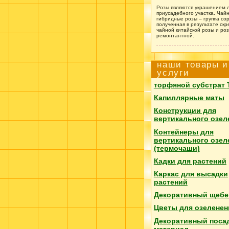
Розы являются украшением 
приусадебного участка. Чайн
гибридные розы – группа сор
полученная в результате ск
чайной китайской розы и ро
ремонтантной.
наши товары и
услуги
торфяной субстрат
Капиллярные маты
Конструкции для
вертикального озел
Контейнеры для
вертикального озел
(термочаши)
Кадки для растений
Каркас для высадки
растений
Декоративный щебе
Цветы для озеленен
Декоративный поса
материал