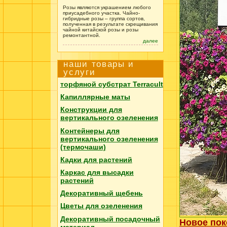
Розы являются украшением любого
приусадебного участка. Чайно-
гибридные розы – группа сортов,
полученная в результате скрещивания
чайной китайской розы и розы
ремонтантной.
далее
наши товары и
услуги
торфяной субстрат
Terracult
Капиллярные маты
Конструкции для
вертикального озеленения
Контейнеры для
вертикального озеленения
(термочаши)
Кадки для растений
Каркас для высадки
растений
Декоративный щебень
Цветы для озеленения
Декоративный посадочный
Новое пок
материал