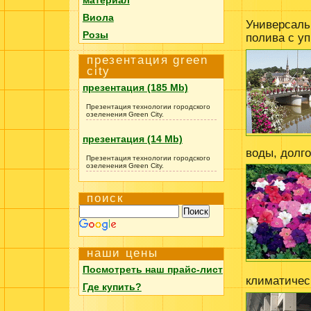
Виола
Универсаль
Розы
полива с у
презентация green
city
презентация (185 Mb)
Презентация технологии городского
озеленения Green City.
презентация (14 Mb)
воды, долг
Презентация технологии городского
озеленения Green City.
поиск
наши цены
Посмотреть наш прайс-лист
климатичес
Где купить?