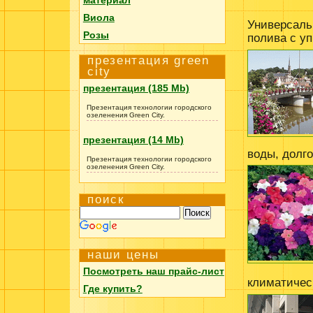
Виола
Универсаль
Розы
полива с у
презентация green
city
презентация (185 Mb)
Презентация технологии городского
озеленения Green City.
презентация (14 Mb)
воды, долг
Презентация технологии городского
озеленения Green City.
поиск
наши цены
Посмотреть наш прайс-лист
климатичес
Где купить?