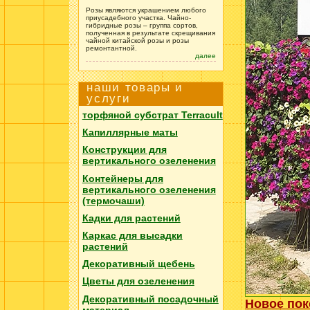
Розы являются украшением любого
приусадебного участка. Чайно-
гибридные розы – группа сортов,
полученная в результате скрещивания
чайной китайской розы и розы
ремонтантной.
далее
наши товары и
услуги
торфяной субстрат
Terracult
Капиллярные маты
Конструкции для
вертикального озеленения
Контейнеры для
вертикального озеленения
(термочаши)
Кадки для растений
Каркас для высадки
растений
Декоративный щебень
Цветы для озеленения
Декоративный посадочный
Новое пок
материал