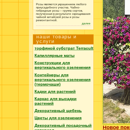
Розы являются украшением любого
приусадебного участка. Чайно-
гибридные розы – группа сортов,
полученная в результате скрещивания
чайной китайской розы и розы
ремонтантной.
далее
наши товары и
услуги
торфяной субстрат
Terracult
Капиллярные маты
Конструкции для
вертикального озеленения
Контейнеры для
вертикального озеленения
(термочаши)
Кадки для растений
Каркас для высадки
растений
Декоративный щебень
Цветы для озеленения
Декоративный посадочный
Новое пок
материал