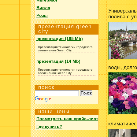
Виола
Универсаль
Розы
полива с у
презентация green
city
презентация (185 Mb)
Презентация технологии городского
озеленения Green City.
презентация (14 Mb)
воды, долг
Презентация технологии городского
озеленения Green City.
поиск
наши цены
Посмотреть наш прайс-лист
климатичес
Где купить?