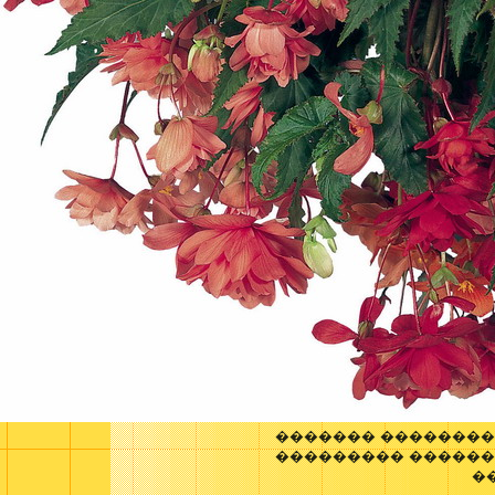
������� ��������
��������� ������
�