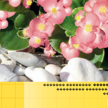
������� ��������:
�����
��������� �������
�