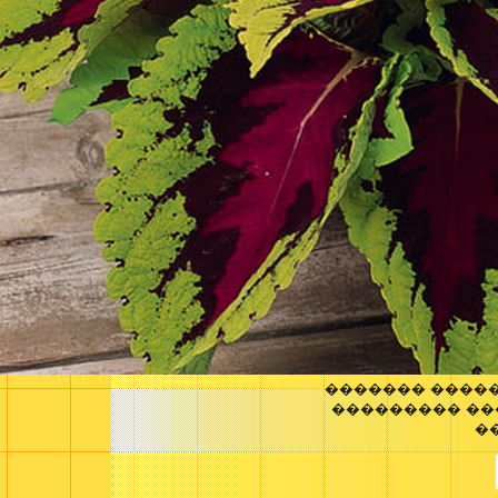
������� ����
��������� ��
�