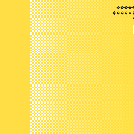
����
������