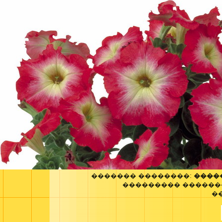
������� ��������:
����
��������� ������
�