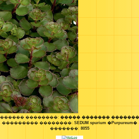
������ ��������:
����� ������� ������
��������� ��������:
SEDUM spurium �Purpureum�
�������:
8055