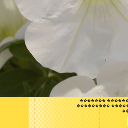
������� �����
��������� ����
�