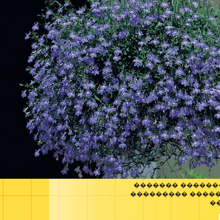
������� ������
��������� ����
�