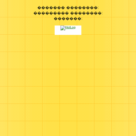
������� ��������:
��������� ��������:
�������: