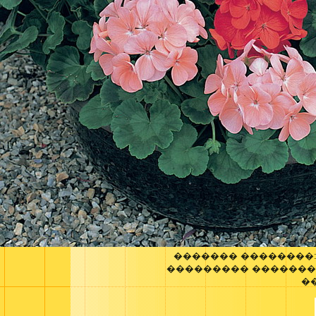
������� ��������
��������� �������
�