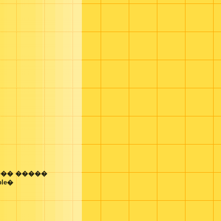
�� �����
ple�