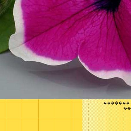
�������
��