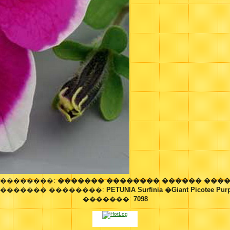
 ��������:
������� �������� ������ ����
������� ��������:
PETUNIA Surfinia �Giant Picotee Pur
�������:
7098