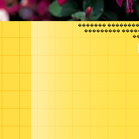
������� ��������
��������� ����
�