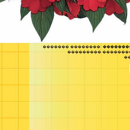
������� ��������:
�������
��������� �������
�