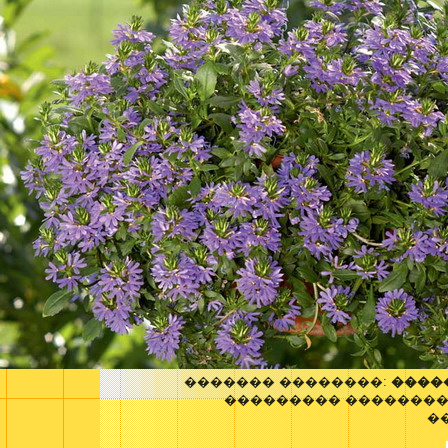
������� ��������:
����
��������� ��������
�