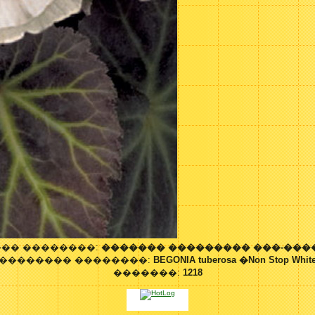
�� ��������:
������� ��������� ���-���
�������� ��������:
BEGONIA tuberosa �Non Stop Whi
�������:
1218