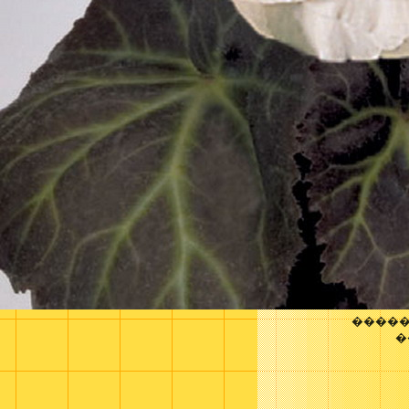
�����
�