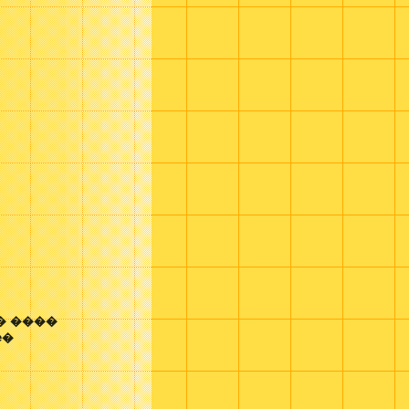
� ����
te�