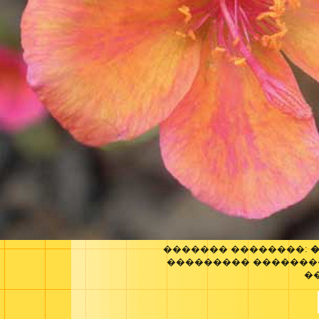
������� ��������:
�
��������� �������
�