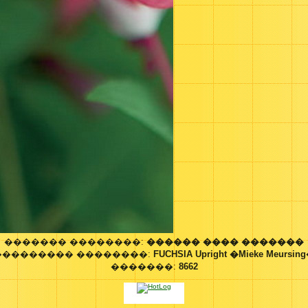
������� ��������:
������ ���� �������
��������� ��������:
FUCHSIA Upright �Mieke Meursin
�������:
8662