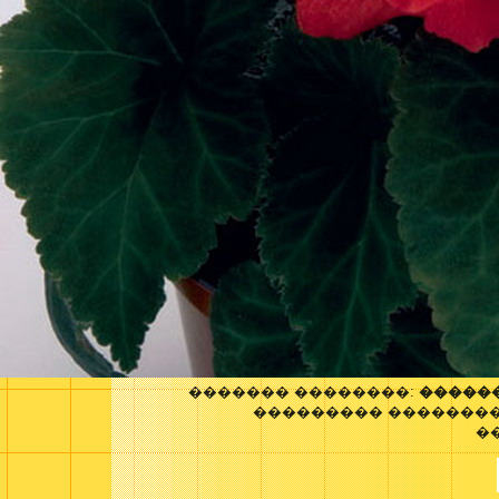
������� ��������:
������
��������� ��������
�