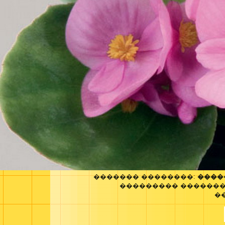
������� ��������:
����
��������� �������
�