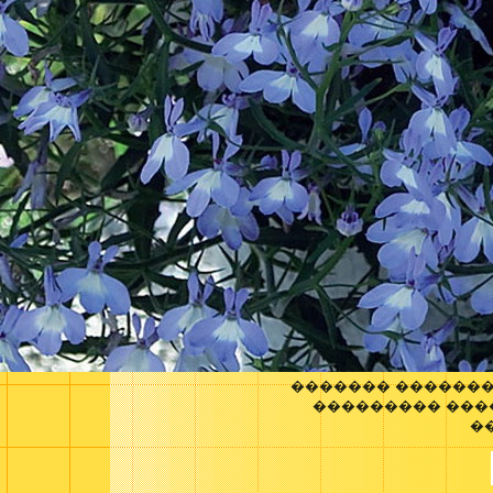
������� �������
��������� ���
�