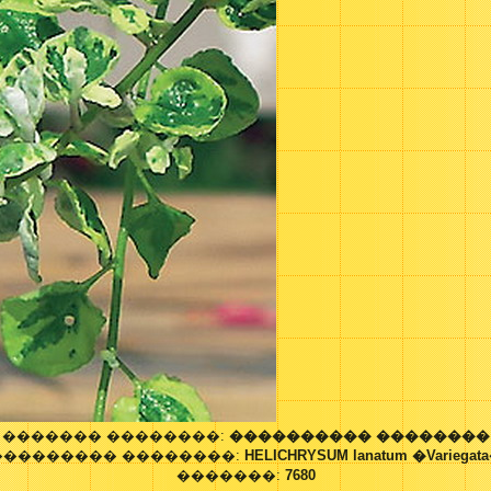
������� ��������:
���������� ��������
��������� ��������:
HELICHRYSUM lanatum �Variegat
�������:
7680