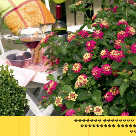
������� ��������
��������� �����
�