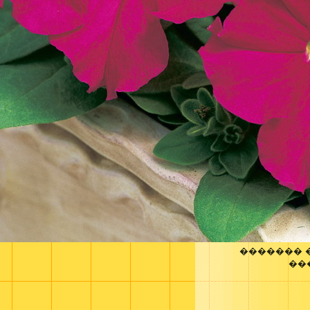
������� 
��