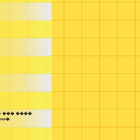
 ��� ����
Rose�