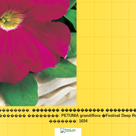
��������:
������� ����������� ��������
������� ��������:
PETUNIA grandiflora �Festival Deep 
�������:
1654