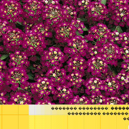
������� ��������:
�����
��������� �������
�