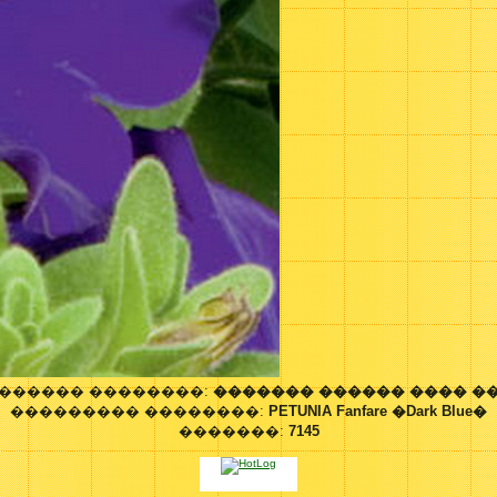
������ ��������:
������� ������ ���� �
��������� ��������:
PETUNIA Fanfare �Dark Blue�
�������:
7145