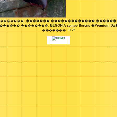
��������:
������� ������������� ������
������ ��������:
BEGONIA semperflorens �Premium Dar
�������:
1125