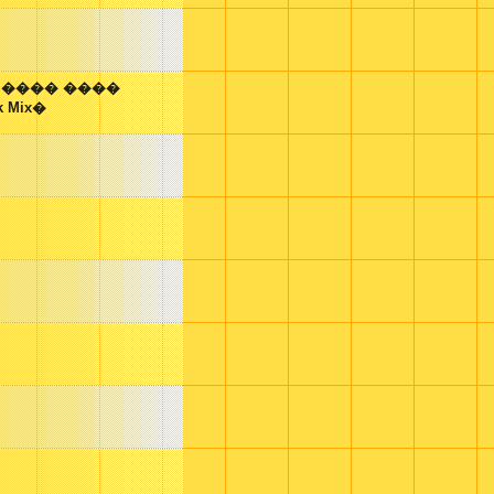
 ���� ����
k Mix�