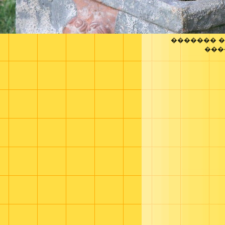
������� 
���