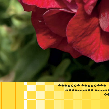
������� ��������:
��������� ����
�