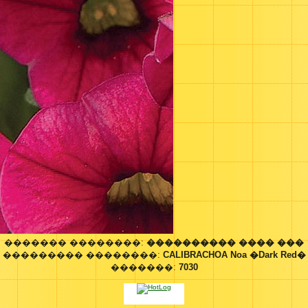
������� ��������:
���������� ���� ���
��������� ��������:
CALIBRACHOA Noa �Dark Red�
�������:
7030