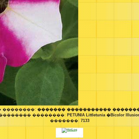
 ��������:
������� ����������� ������
�������� ��������:
PETUNIA Littletunia �Bicolor Illusi
�������:
7133