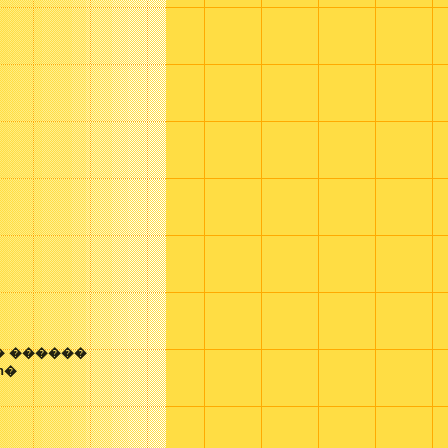
� ������
on�