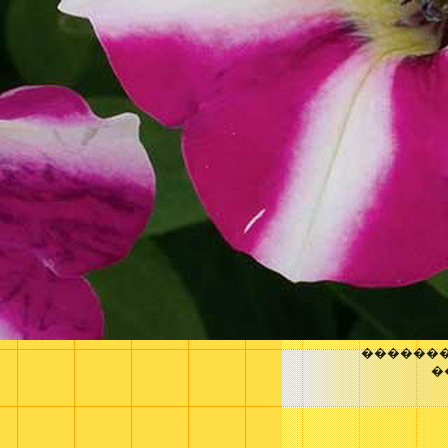
�������
�