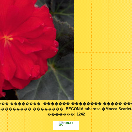
�� ��������:
������� �������� ����� �
��������� ��������:
BEGONIA tuberosa �Mocca Scarle
�������:
1242