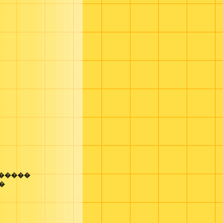
������
t�