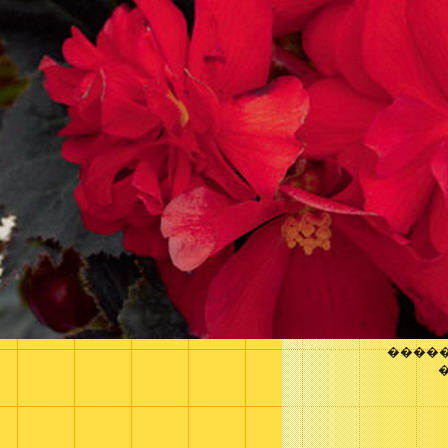
�����