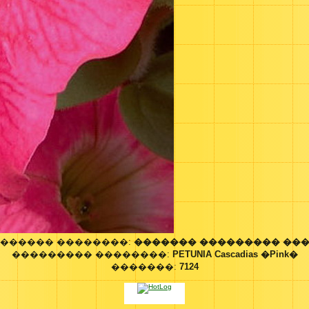
������ ��������:
������� ��������� ��
��������� ��������:
PETUNIA Cascadias �Pink�
�������:
7124