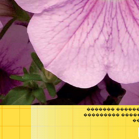
������� �����
��������� ����
�