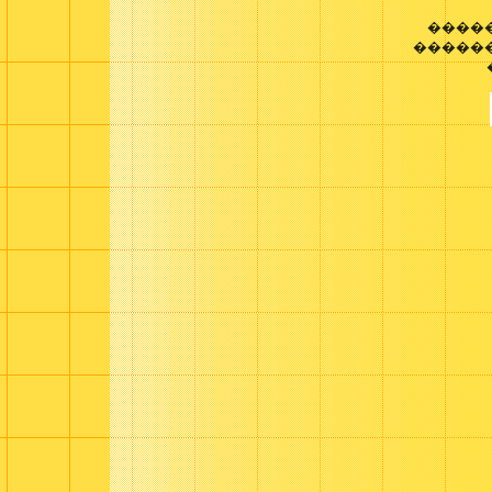
����
������