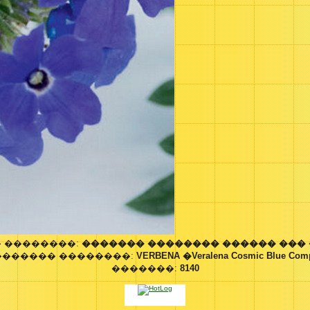
 ��������:
������� �������� ������ ���
������� ��������:
VERBENA �Veralena Cosmic Blue Com
�������:
8140