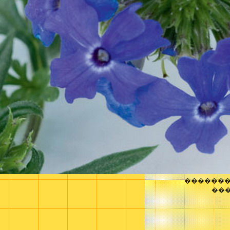
�������
��