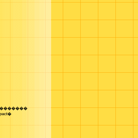
 �������
pact�